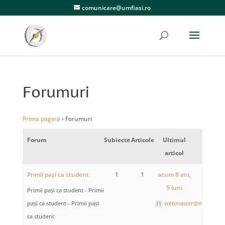
comunicare@umfiasi.ro
Forumuri
Prima pagină
›
Forumuri
Forum
Subiecte
Articole
Ultimul
articol
Primii pași ca student
1
1
acum 8 ani,
9 luni
Primii pași ca student - Primii
pași ca student - Primii pași
webmaster@mail.umfia
ca student